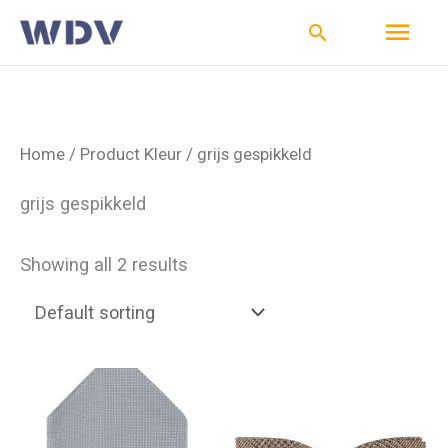
Ga
Hoo
Zoeken
naar
de
inhoud
Home
/ Product Kleur / grijs gespikkeld
grijs gespikkeld
Showing all 2 results