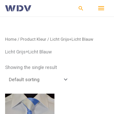
Ga
Hoo
Zoeken
naar
de
inhoud
Home
/ Product Kleur / Licht Grijs+Licht Blauw
Licht Grijs+Licht Blauw
Showing the single result