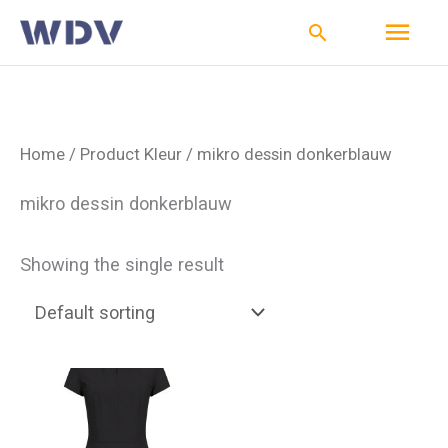
Ga
Hoo
Zoeken
naar
de
inhoud
Home
/ Product Kleur / mikro dessin donkerblauw
mikro dessin donkerblauw
Showing the single result