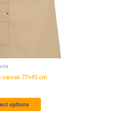
Moda
e canvas 77×45 cm
ect options