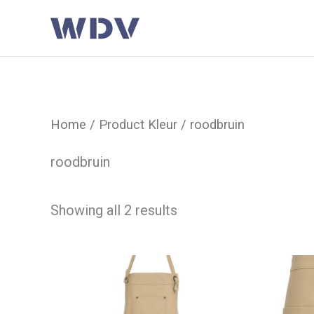
Ga
naar
de
inhoud
Home
/ Product Kleur / roodbruin
roodbruin
Showing all 2 results