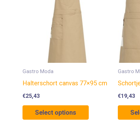
Gastro Moda
Gastro 
Halterschort canvas 77×95 cm
Schortj
€
25,43
€
19,43
Select options
Sel