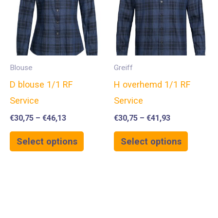
Blouse
Greiff
D blouse 1/1 RF
H overhemd 1/1 RF
Service
Service
€
30,75
–
€
46,13
€
30,75
–
€
41,93
Select options
Select options