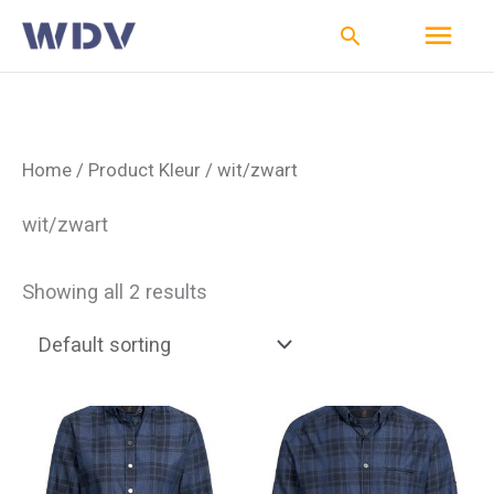
Ga
Hoo
Zoeken
naar
de
inhoud
Home
/ Product Kleur / wit/zwart
wit/zwart
Showing all 2 results