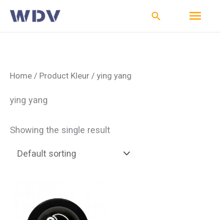
Ga
Hoo
Zoeken
naar
de
inhoud
Home
/ Product Kleur / ying yang
ying yang
Showing the single result