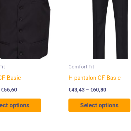
Fit
Comfort Fit
 CF Basic
H pantalon CF Basic
–
€
56,60
€
43,43
–
€
60,80
ect options
Select options