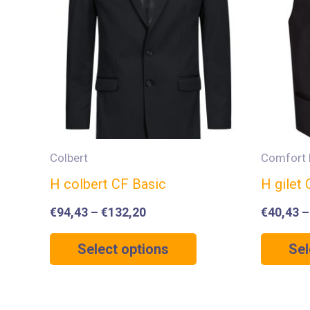
Colbert
Comfort 
H colbert CF Basic
H gilet
€
94,43
–
€
132,20
€
40,43
Select options
Sel