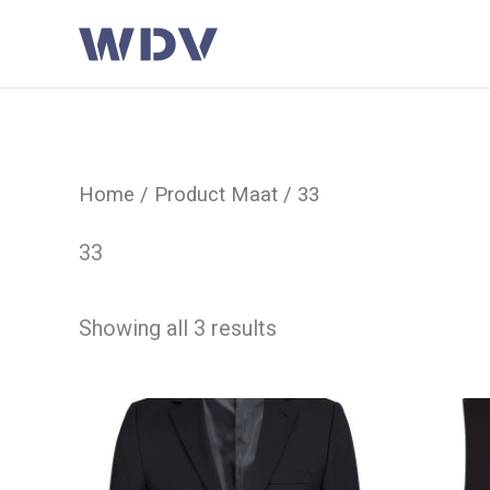
Ga
naar
de
inhoud
Home
/ Product Maat / 33
33
Showing all 3 results