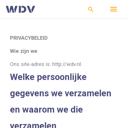
Ga
Hoo
Zoeken
naar
de
inhoud
PRIVACYBELEID
Wie zijn we
Ons site-adres is: http://wdv.nl.
Welke persoonlijke
gegevens we verzamelen
en waarom we die
verzamelen