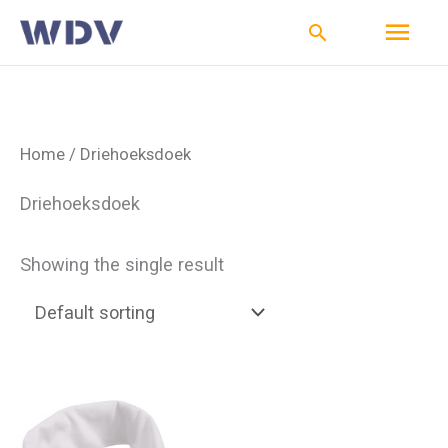
Ga
Hoo
Zoeken
naar
de
inhoud
Home
/ Driehoeksdoek
Driehoeksdoek
Showing the single result