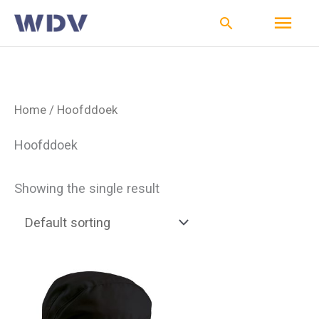
Ga
Hoo
Zoeken
naar
de
inhoud
Home
/ Hoofddoek
Hoofddoek
Showing the single result