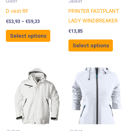
Greiff
Jacket
D vest RF
PRINTER FASTPLANT
LADY WINDBREAKER
€
53,93
–
€
59,33
€
13,85
Select options
Select options