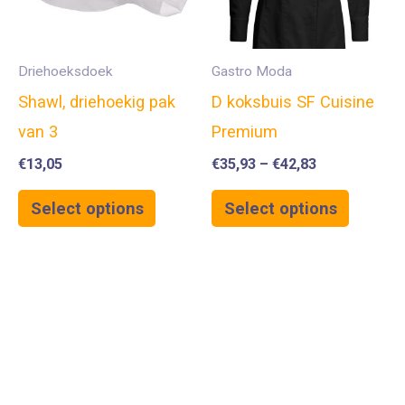
Driehoeksdoek
Gastro Moda
Shawl, driehoekig pak
D koksbuis SF Cuisine
van 3
Premium
€
13,05
€
35,93
–
€
42,83
Select options
Select options