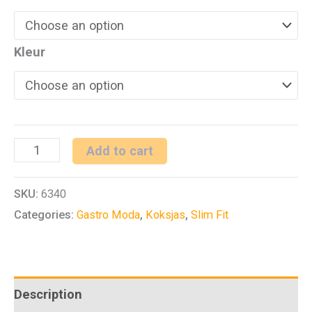
Kleur
Kokshemd
Add to cart
1/2
SKU:
6340
SF
Categories:
Gastro Moda
,
Koksjas
,
Slim Fit
Cuisine
Premium
quantity
Description