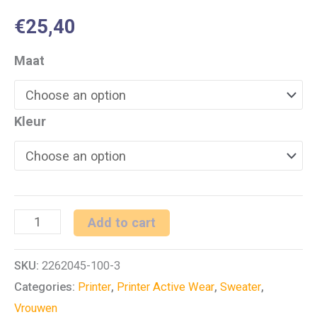
€
25,40
Maat
Kleur
PRINTER
Add to cart
DUATHLON
SKU:
2262045-100-3
LADY
Categories:
Printer
,
Printer Active Wear
,
Sweater
,
SWEATSHIRT
Vrouwen
JACKET