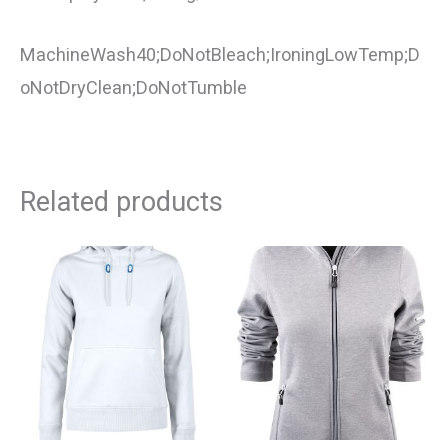
MachineWash40;DoNotBleach;IroningLowTemp;D
oNotDryClean;DoNotTumble
Related products