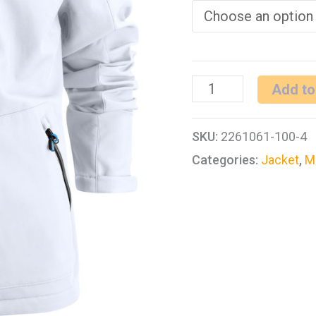
PRINTER
Add to
KARTING
SKU:
2261061-100-4
JACKET
Categories:
Jacket
,
M
quantity