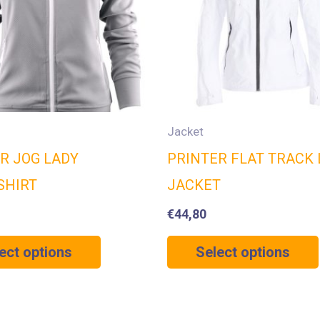
Jacket
R JOG LADY
PRINTER FLAT TRACK 
SHIRT
JACKET
€
44,80
ect options
Select options