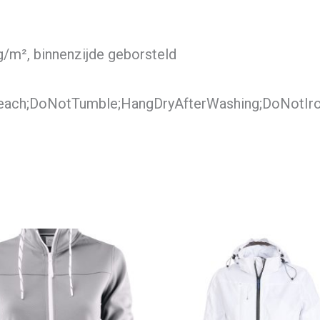
 g/m², binnenzijde geborsteld
each;DoNotTumble;HangDryAfterWashing;DoNotIr