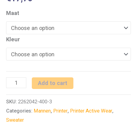
Maat
Kleur
PRINTER
Add to cart
MARATHON
SKU:
2262042-400-3
CREWNECK
Categories:
Mannen
,
Printer
,
Printer Active Wear
,
SWEATER
Sweater
quantity