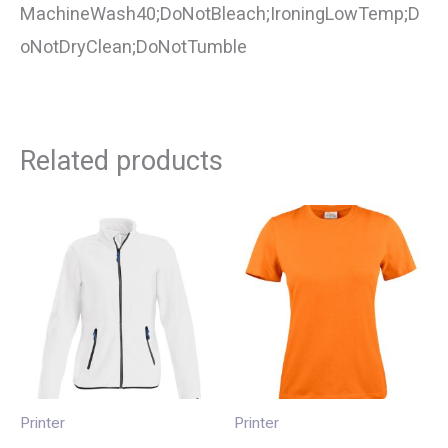
MachineWash40;DoNotBleach;IroningLowTemp;D
oNotDryClean;DoNotTumble
Related products
Printer
Printer