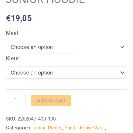
€
19,05
Maat
Kleur
PRINTER
Add to cart
PENTATHLON
SKU:
2262047-400-100
JUNIOR
Categories:
Junior
,
Printer
,
Printer Active Wear
,
HOODIE