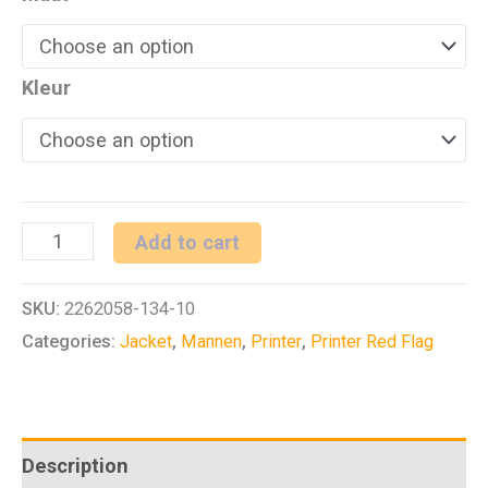
Kleur
PRINTER
Add to cart
POWERSLIDE
SKU:
2262058-134-10
JACKET
Categories:
Jacket
,
Mannen
,
Printer
,
Printer Red Flag
quantity
Description