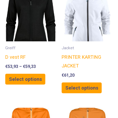
Greiff
Jacket
D vest RF
PRINTER KARTING
JACKET
€
53,93
–
€
59,33
€
61,20
Select options
Select options