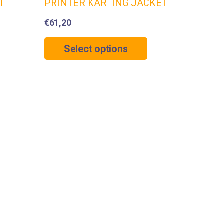
T
PRINTER KARTING JACKET
€
61,20
Select options