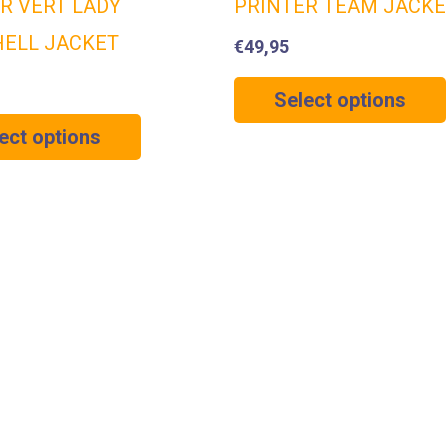
R VERT LADY
PRINTER TEAM JACKE
HELL JACKET
€
49,95
Select options
ect options