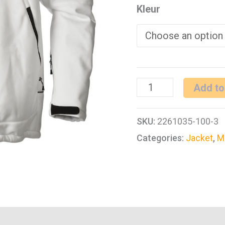
Kleur
PRINTER
Add to
SKELETON
SKU:
2261035-100-3
SOFTSHELL
Categories:
Jacket
,
M
JACKET
quantity