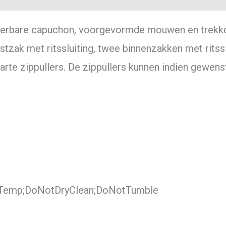
jderbare capuchon, voorgevormde mouwen en trek
tzak met ritssluiting, twee binnenzakken met ritss
rte zippullers. De zippullers kunnen indien gewen
wTemp;DoNotDryClean;DoNotTumble