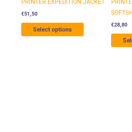
PRINTER EXPEDITION JACKET
PRINTE
SOFTS
€
51,50
€
28,80
Select options
Sel