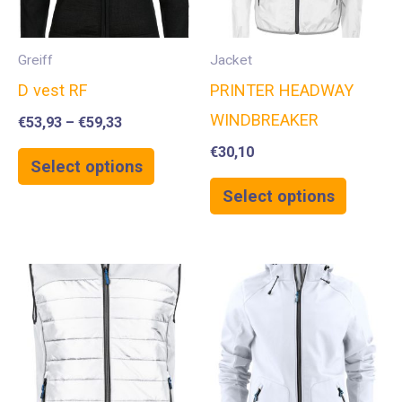
Greiff
Jacket
D vest RF
PRINTER HEADWAY
WINDBREAKER
€
53,93
–
€
59,33
€
30,10
Select options
Select options