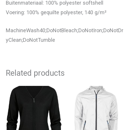
Buitenmateriaal: 100% polyester softshell
Voering: 100% gequilte polyester, 140 g/m²
MachineWash40;DoNotBleach;DoNotIron;DoNotDr
yClean;DoNotTumble
Related products