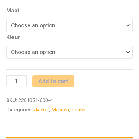
Maat
Kleur
PRINTER
Add to cart
SLOPE
SKU:
2261051-600-4
JACKET
Categories:
Jacket
,
Mannen
,
Printer
quantity