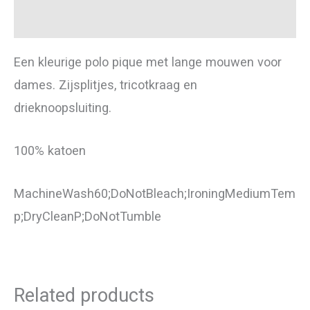
Additional information
Een kleurige polo pique met lange mouwen voor
dames. Zijsplitjes, tricotkraag en
drieknoopsluiting.
100% katoen
MachineWash60;DoNotBleach;IroningMediumTem
p;DryCleanP;DoNotTumble
Related products