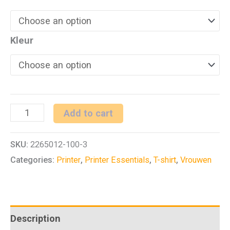
Kleur
PRINTER
Add to cart
SURF
SKU:
2265012-100-3
LADIES
Categories:
Printer
,
Printer Essentials
,
T-shirt
,
Vrouwen
LONG
SLEEVE
quantity
Description