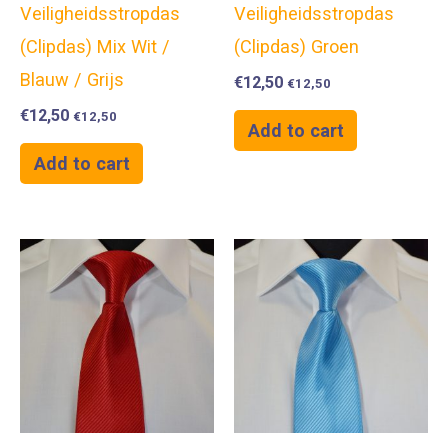
Veiligheidsstropdas
Veiligheidsstropdas
(Clipdas) Mix Wit /
(Clipdas) Groen
Blauw / Grijs
€
12,50
€
12,50
€
12,50
€
12,50
Add to cart
Add to cart