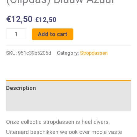
€
12,50
€
12,50
Veiligheidsstropdas
Add to cart
(Clipdas)
SKU:
951c39b5205d
Category:
Stropdassen
Blauw
Azuur
quantity
Description
Additional information
Onze collectie stropdassen is heel divers.
Uiteraard beschikken we ook over mooie vaste