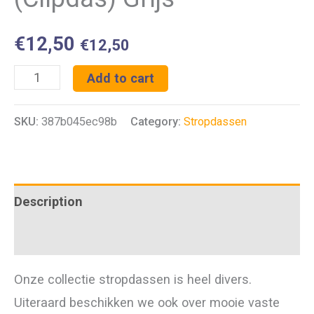
€
12,50
€
12,50
Veiligheidsstropdas
Add to cart
(Clipdas)
SKU:
387b045ec98b
Category:
Stropdassen
Grijs
quantity
Description
Additional information
Onze collectie stropdassen is heel divers.
Uiteraard beschikken we ook over mooie vaste