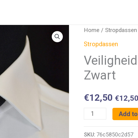
Home
/
Stropdassen
Stropdassen
Veilighei
Zwart
€
12,50
€
12,5
Veiligheidsstropdas
Add to
(Clipdas)
SKU:
76c5850c2d57
Zwart