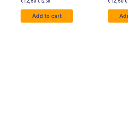
€
12,50
€
12,50
€
12,50
€
Add to cart
Add