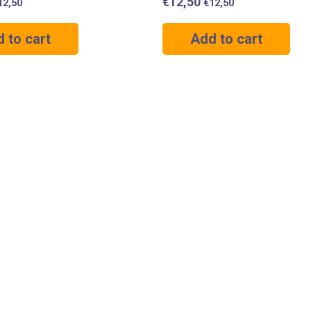
€
12,50
12,50
€
12,50
 to cart
Add to cart