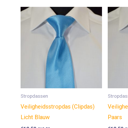
Stropdassen
Stropdas
Veiligheidsstropdas (Clipdas)
Veiligh
Licht Blauw
Paars