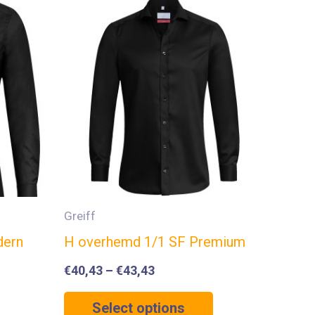
Greiff
dern
H overhemd 1/1 SF Premium
€
40,43
–
€
43,43
Select options