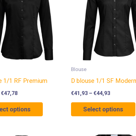
Blouse
e 1/1 RF Premium
D blouse 1/1 SF Modern
–
€
47,78
€
41,93
–
€
44,93
ect options
Select options