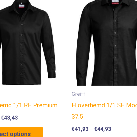
Greiff
hemd 1/1 RF Premium
H overhemd 1/1 SF Mo
37.5
–
€
43,43
€
41,93
–
€
44,93
ect options