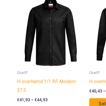
Greiff
Greiff
H overhemd 1/1 RF Modern
H over
37.5
€
40,43
€
41,93
–
€
44,93
Sel