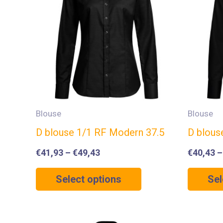
Blouse
Blouse
D blouse 1/1 RF Modern 37.5
D blous
€
41,93
–
€
49,43
€
40,43
Select options
Sel