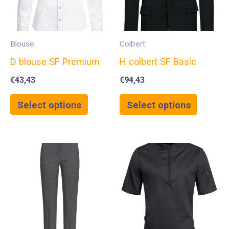
Blouse
Colbert
D blouse SF Premium
H colbert SF Basic
€
43,43
€
94,43
Select options
Select options