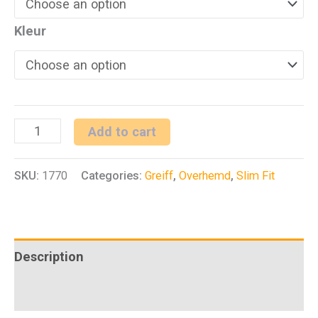
Kleur
H
Add to cart
overhemd
SKU:
1770
Categories:
Greiff
,
Overhemd
,
Slim Fit
1/1
SF
Modern
37.5
Description
quantity
Additional information