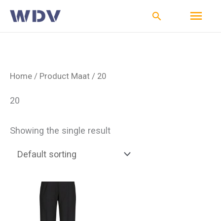
Ga
Hoo
Zoeken
naar
de
inhoud
Home
/ Product Maat / 20
20
Showing the single result