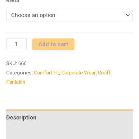
Kleur
D
Add to cart
pantalon
SKU:
666
CF
Categories:
Comfort Fit
,
Corporate Wear
,
Greiff
,
Premium
Pantalon
quantity
Description
Additional information