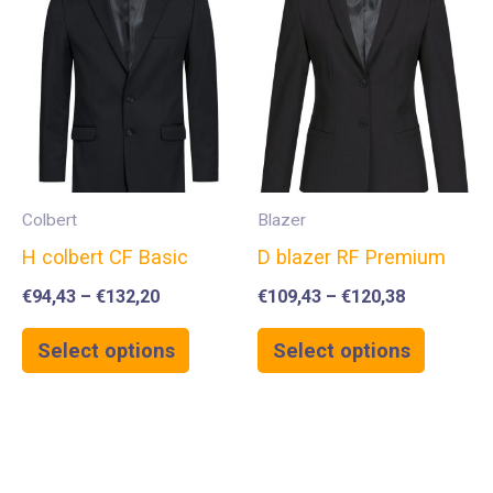
Colbert
Blazer
H colbert CF Basic
D blazer RF Premium
€
94,43
–
€
132,20
€
109,43
–
€
120,38
Select options
Select options