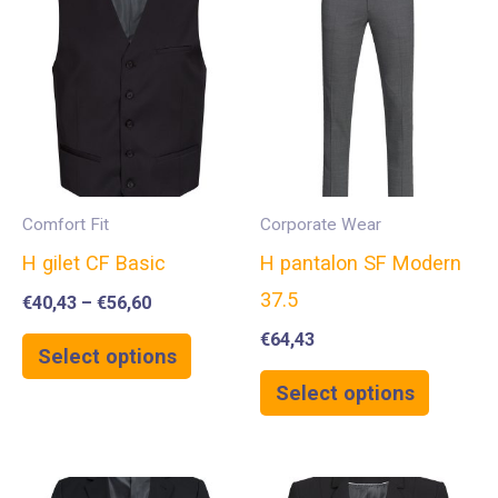
Comfort Fit
Corporate Wear
H gilet CF Basic
H pantalon SF Modern
37.5
€
40,43
–
€
56,60
€
64,43
Select options
Select options