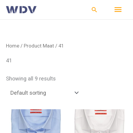
Ga
Hoo
Zoeken
naar
de
inhoud
Home
/ Product Maat / 41
41
Showing all 9 results