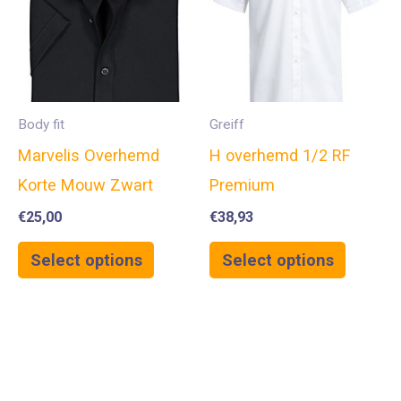
Body fit
Greiff
Marvelis Overhemd
H overhemd 1/2 RF
Korte Mouw Zwart
Premium
€
25,00
€
38,93
Select options
Select options