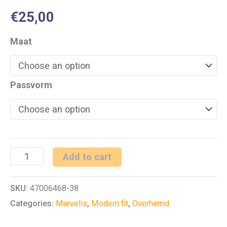
€
25,00
Maat
Passvorm
Marvelis
Add to cart
Overhemd
SKU:
47006468-38
Lange
Categories:
Marvelis
,
Modern fit
,
Overhemd
Mouw
Zwart