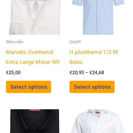
Marvelis
Greiff
Marvelis Overhemd
H piloothemd 1/2 RF
Extra Lange Mouw Wit
Basic
€
25,00
€
20,93
–
€
24,68
Select options
Select options