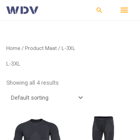
Ga
Hoo
Zoeken
naar
de
inhoud
Home
/ Product Maat / L-3XL
L-3XL
Showing all 4 results