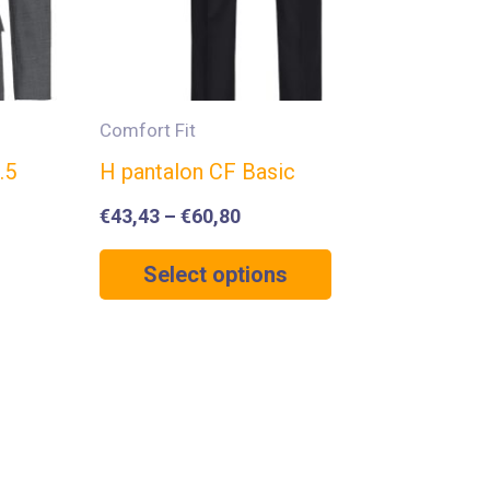
Comfort Fit
.5
H pantalon CF Basic
€
43,43
–
€
60,80
Select options