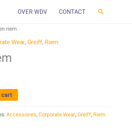
Zoeken
OVER WDV
CONTACT
en riem
rate Wear
,
Greiff
,
Riem
iem
3
 cart
es:
Accessoires
,
Corporate Wear
,
Greiff
,
Riem