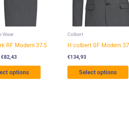
e Wear
Colbert
jurk RF Modern 37.5
H colbert SF Modern 37
–
€
82,43
€
134,93
ect options
Select options