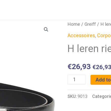
Home
/
Greiff
/ H ler
Accessoires
,
Corpo
H leren r
€
26,93
€
26,9
H
Add to
leren
SKU:
9013
Categori
riem
quantity