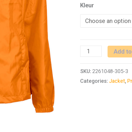
Kleur
PRINTER
Add to
FASTPLANT
SKU:
2261048-305-3
LADY
Categories:
Jacket
,
Pr
WINDBREAKER
quantity