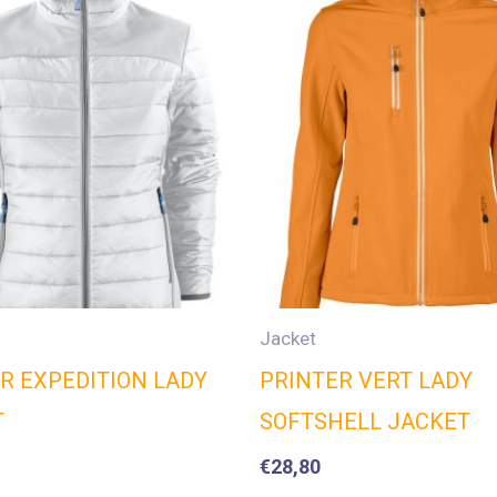
Jacket
R EXPEDITION LADY
PRINTER VERT LADY
T
SOFTSHELL JACKET
€
28,80