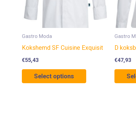
Gastro Moda
Gastro 
Kokshemd SF Cuisine Exquisit
D koksb
€
55,43
€
47,93
Select options
Sel