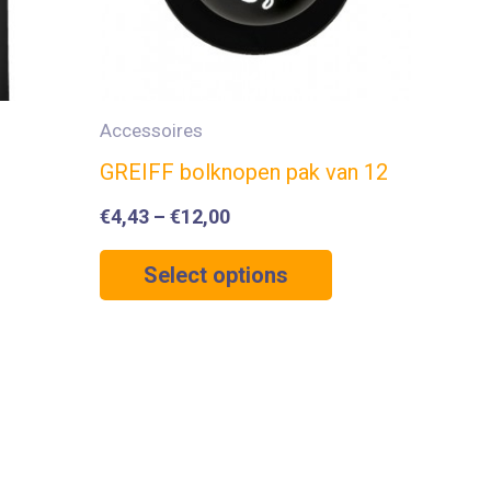
Accessoires
e
GREIFF bolknopen pak van 12
€
4,43
–
€
12,00
Select options