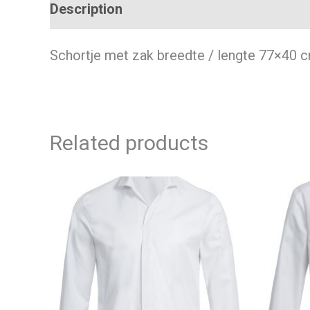
Description
Additional information
Schortje met zak breedte / lengte 77×40 c
Related products