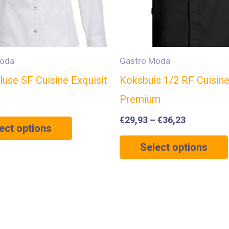
Moda
Gastro Moda
luse SF Cuisine Exquisit
Koksbuis 1/2 RF Cuisin
Premium
€
29,93
–
€
36,23
ect options
Select options