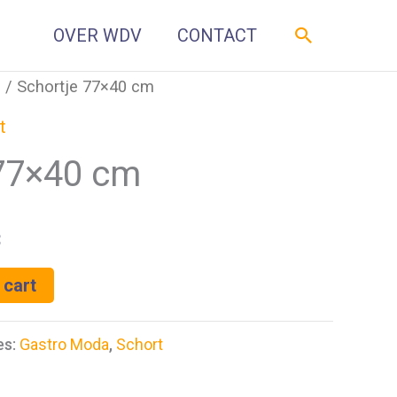
Zoeken
OVER WDV
CONTACT
a
/ Schortje 77×40 cm
t
 77×40 cm
3
 cart
es:
Gastro Moda
,
Schort