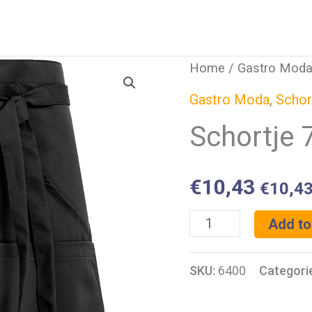
Home
/
Gastro Mod
Gastro Moda
,
Schor
Schortje
€
10,43
€
10,4
Schortje
Add to
77x40
SKU:
6400
Categori
cm
quantity