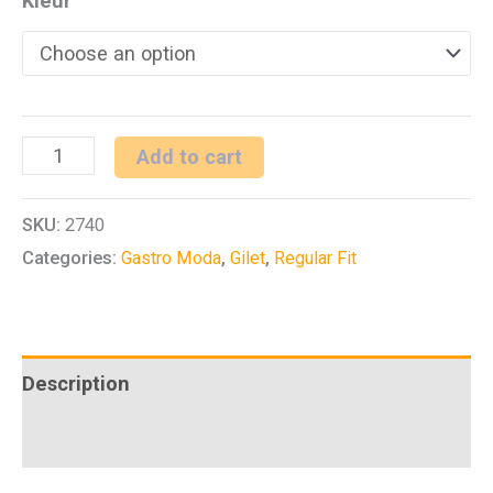
Kleur
H
Add to cart
gilet
SKU:
2740
RF
Categories:
Gastro Moda
,
Gilet
,
Regular Fit
Service
quantity
Description
Additional information