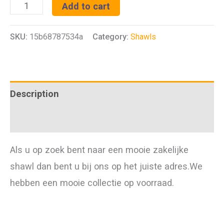
Shawl
Add to cart
Hard
SKU:
15b68787534a
Category:
Shawls
Blauw
quantity
Description
Additional information
Als u op zoek bent naar een mooie zakelijke
shawl dan bent u bij ons op het juiste adres.We
hebben een mooie collectie op voorraad.