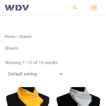
Ga
Hoo
Zoeken
naar
de
inhoud
Home
/ Shawls
Shawls
Showing 1–12 of 13 results