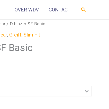
Zoeken
OVER WDV
CONTACT
ear
/ D blazer SF Basic
ear
,
Greiff
,
Slim Fit
SF Basic