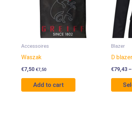
Accessoires
Blazer
Waszak
D blaze
€
7,50
€
79,43
€
7,50
Add to cart
Sel