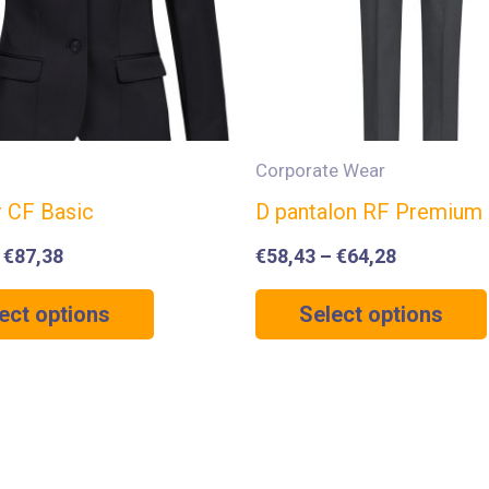
Corporate Wear
r CF Basic
D pantalon RF Premium
–
€
87,38
€
58,43
–
€
64,28
ect options
Select options