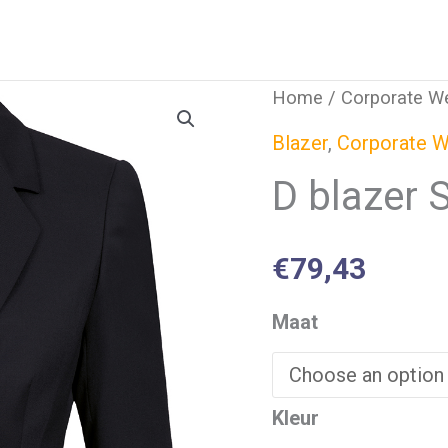
Home
/
Corporate W
Blazer
,
Corporate W
D blazer 
€
79,43
Maat
Kleur