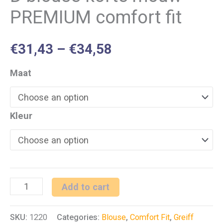
PREMIUM comfort fit
€
31,43
–
€
34,58
Maat
Kleur
D
Add to cart
blouse
SKU:
1220
Categories:
Blouse
,
Comfort Fit
,
Greiff
korte