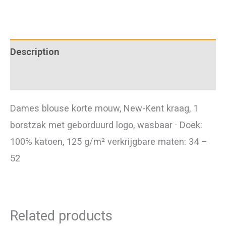
mouw
PREMIUM
comfort
Description
fit
Additional information
quantity
Dames blouse korte mouw, New-Kent kraag, 1
borstzak met geborduurd logo, wasbaar · Doek:
100% katoen, 125 g/m² verkrijgbare maten: 34 –
52
Related products