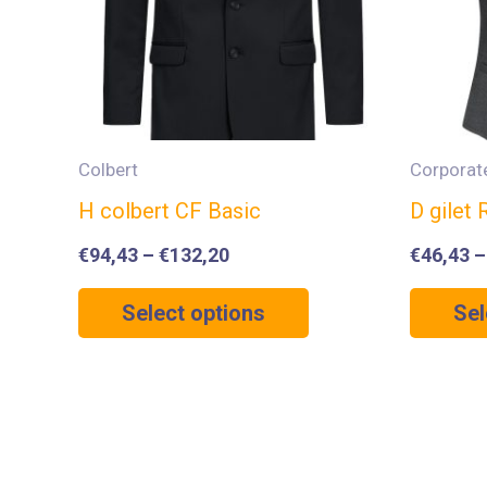
Colbert
Corporat
H colbert CF Basic
D gilet
€
94,43
–
€
132,20
€
46,43
Select options
Sel