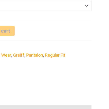
 cart
e Wear
,
Greiff
,
Pantalon
,
Regular Fit