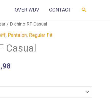
Zoeken
OVER WDV
CONTACT
ear
/ D chino RF Casual
iff
,
Pantalon
,
Regular Fit
F Casual
,98