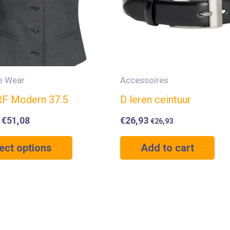
e Wear
Accessoires
 RF Modern 37.5
D leren ceintuur
–
€
51,08
€
26,93
€
26,93
ect options
Add to cart