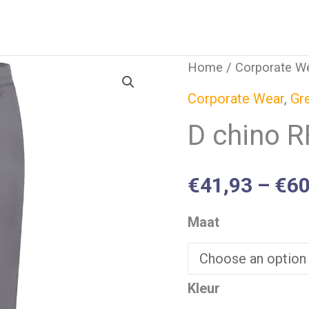
Home
/
Corporate W
Corporate Wear
,
Gre
D chino R
€
41,93
–
€
60
Maat
Kleur