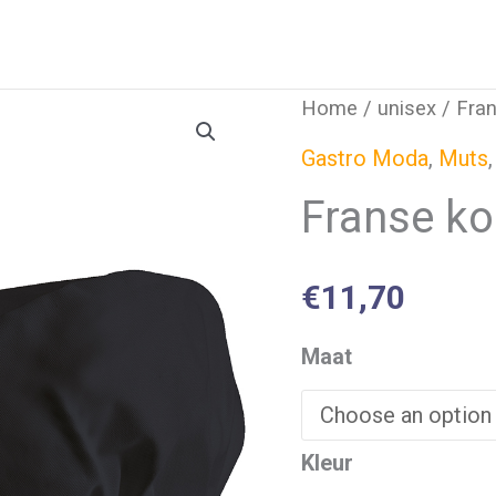
Home
/
unisex
/ Fra
Gastro Moda
,
Muts
Franse k
€
11,70
Maat
Kleur