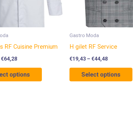
Moda
Gastro Moda
s RF Cuisine Premium
H gilet RF Service
–
€
64,28
€
19,43
–
€
44,48
ect options
Select options