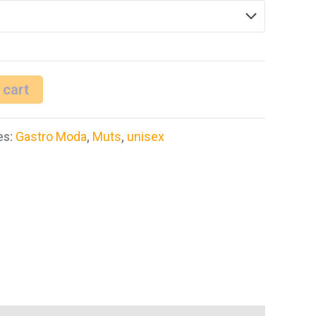
 cart
es:
Gastro Moda
,
Muts
,
unisex