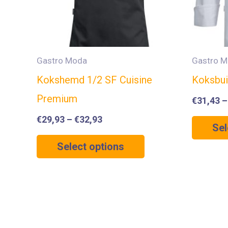
Gastro Moda
Gastro 
Kokshemd 1/2 SF Cuisine
Koksbui
Premium
€
31,43
€
29,93
–
€
32,93
Sel
Select options