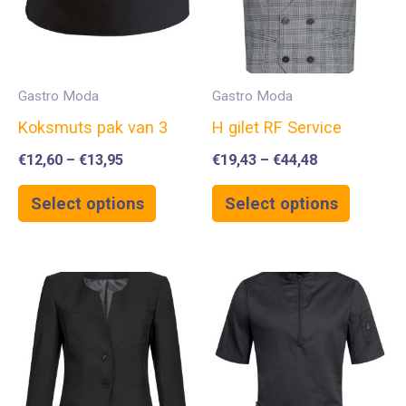
Gastro Moda
Gastro Moda
Koksmuts pak van 3
H gilet RF Service
€
12,60
–
€
13,95
€
19,43
–
€
44,48
Select options
Select options