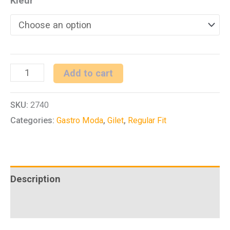
Kleur
D
Add to cart
gilet
SKU:
2740
RF
Categories:
Gastro Moda
,
Gilet
,
Regular Fit
Service
quantity
Description
Additional information