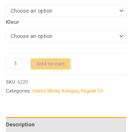
Kleur
Koksbuis
Add to cart
Ben.
SKU:
6220
März
Categories:
Gastro Moda
,
Koksjas
,
Regular Fit
RF
Cuisine
Premium
quantity
Description