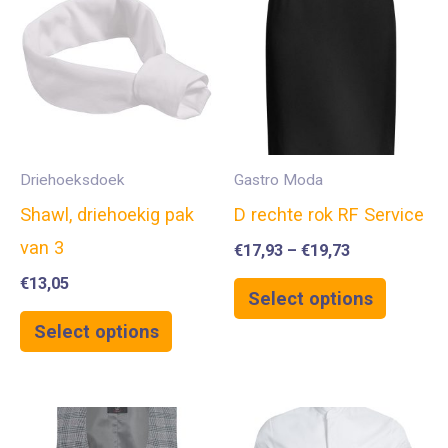
Driehoeksdoek
Gastro Moda
Shawl, driehoekig pak
D rechte rok RF Service
van 3
€
17,93
–
€
19,73
€
13,05
Select options
Select options