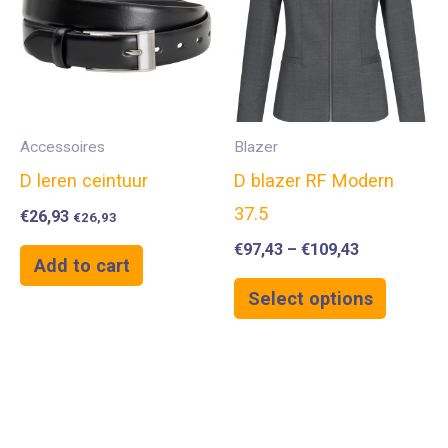
Accessoires
Blazer
D leren ceintuur
D blazer RF Modern
37.5
€
26,93
€
26,93
€
97,43
–
€
109,43
Add to cart
Select options