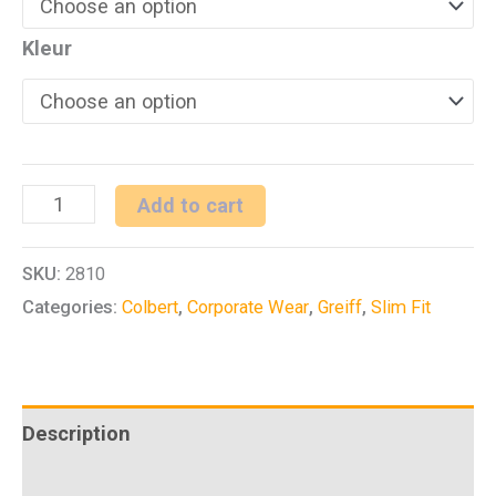
Kleur
H
Add to cart
colbert
SKU:
2810
SF
Categories:
Colbert
,
Corporate Wear
,
Greiff
,
Slim Fit
Modern
37.5
quantity
Description
Additional information