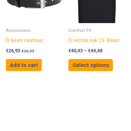
Accessoires
Comfort Fit
D leren ceintuur
D rechte rok CF Basic
€
26,93
€
40,43
–
€
44,48
€
26,93
Add to cart
Select options