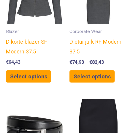
Blazer
Corporate Wear
D korte blazer SF
D etui jurk RF Modern
Modern 37.5
37.5
€
94,43
€
74,93
–
€
82,43
Select options
Select options