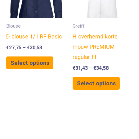
Blouse
Greiff
D blouse 1/1 RF Basic
H overhemd korte
mouw PREMIUM
€
27,75
–
€
30,53
regular fit
Select options
€
31,43
–
€
34,58
Select options