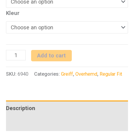
Kleur
H
Add to cart
overhemd
SKU:
6940
Categories:
Greiff
,
Overhemd
,
Regular Fit
1/2
RF
Service
quantity
Description
Additional information