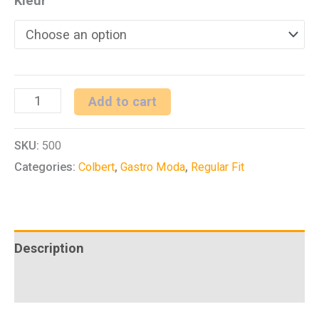
Kleur
H
Add to cart
colbert
SKU:
500
RF
Categories:
Colbert
,
Gastro Moda
,
Regular Fit
Service
quantity
Description
Additional information