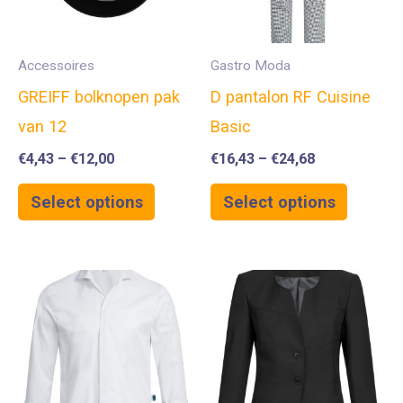
Accessoires
Gastro Moda
GREIFF bolknopen pak
D pantalon RF Cuisine
van 12
Basic
€
4,43
–
€
12,00
€
16,43
–
€
24,68
Select options
Select options