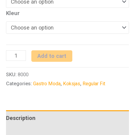
Kleur
Koksbuis
Add to cart
1/2
SKU:
8000
RF
Categories:
Gastro Moda
,
Koksjas
,
Regular Fit
Cuisine
Basic
quantity
Description
Additional information