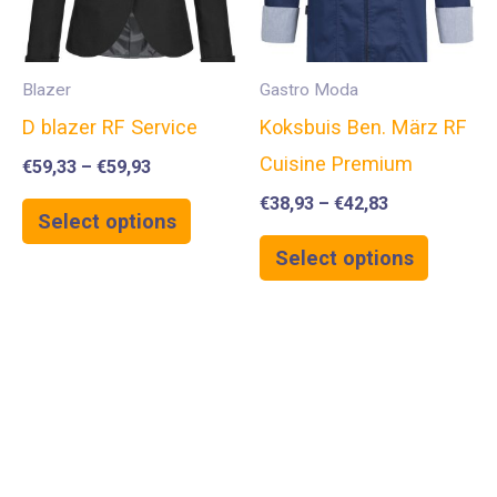
Blazer
Gastro Moda
D blazer RF Service
Koksbuis Ben. März RF
Cuisine Premium
€
59,33
–
€
59,93
€
38,93
–
€
42,83
Select options
Select options