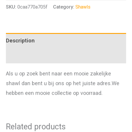
SKU:
0caa770a705f
Category:
Shawls
quantity
Description
Additional information
Als u op zoek bent naar een mooie zakelijke
shawl dan bent u bij ons op het juiste adres.We
hebben een mooie collectie op voorraad.
Related products