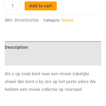
Shawl
Add to cart
Rood
SKU:
26fcb32e252e
Category:
Shawls
quantity
Description
Additional information
Als u op zoek bent naar een mooie zakelijke
shawl dan bent u bij ons op het juiste adres.We
hebben een mooie collectie op voorraad.