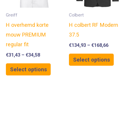
Greiff
Colbert
H overhemd korte
H colbert RF Modern
mouw PREMIUM
37.5
regular fit
€
134,93
–
€
168,66
€
31,43
–
€
34,58
Select options
Select options