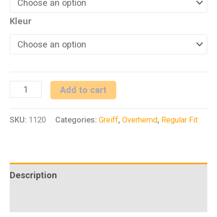
Kleur
H
Add to cart
overhemd
SKU:
1120
Categories:
Greiff
,
Overhemd
,
Regular Fit
1/2
RF
Basic
quantity
Description
Additional information